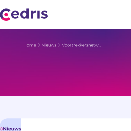
Ga naar de inhoud
Home
Nieuws
Voortrekkersnetwerk bouwt aan toekomstbestendige sociale infrastructuur
Nieuws