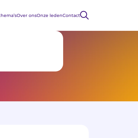
ZOEKEN
thema’s
Over ons
Onze leden
Contact