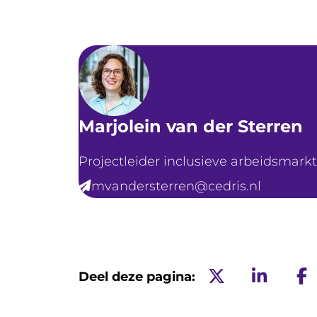
Marjolein van der Sterren
Functie
E-mailadres
Projectleider inclusieve arbeidsmarkt
mvandersterren@cedris.nl
Deel deze pagina: