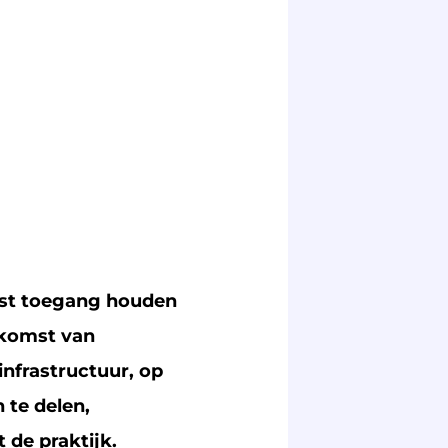
n
mst toegang houden
nkomst van
nfrastructuur, op
te delen,
 de praktijk.